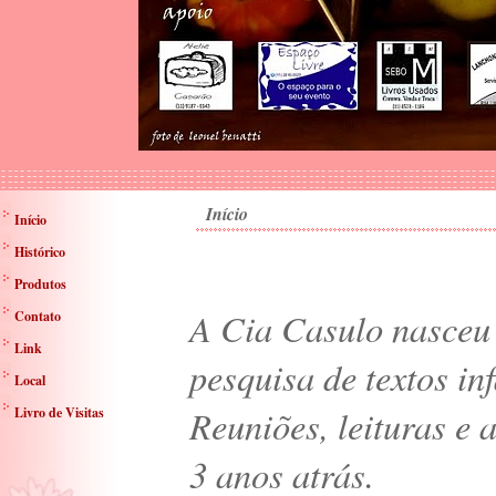
Início
Início
Histórico
Produtos
A Cia Casulo nasceu 
Contato
Link
pesquisa de textos inf
Local
Reuniões, leituras e 
Livro de Visitas
3 anos atrás.