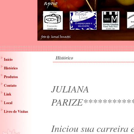
Histórico
Início
Histórico
Produtos
JULIANA
Contato
Link
PARIZE***********
Local
Livro de Visitas
Iniciou sua carreira