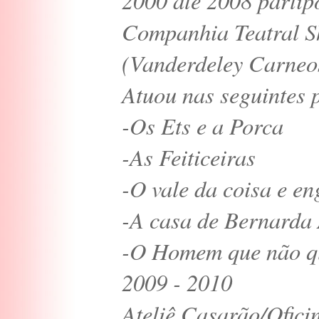
2000 até 2008 partip
Companhia Teatral S
(Vanderdeley Carneo
Atuou nas seguintes 
-Os Ets e a Porca
-As Feiticeiras
-O vale da coisa e e
-A casa de Bernarda
-O Homem que não q
2009 - 2010
Ateliê Casarão/Ofici